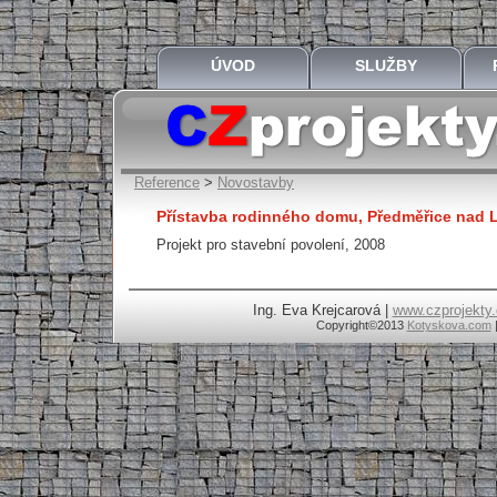
ÚVOD
SLUŽBY
Reference
>
Novostavby
Přístavba rodinného domu, Předměřice nad
Projekt pro stavební povolení, 2008
Ing. Eva Krejcarová |
www.czprojekty.
Copyright
©2013
Kotyskova.com