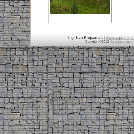
Ing. Eva Krejcarová |
www.czprojekty.
Copyright
©2013
Kotyskova.com