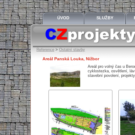
ÚVOD
SLUŽBY
Reference
>
Ostatní stavby
Areál Panská Louka, Nižbor
Areál pro volný čas u Berou
cyklostezka, osvětlení, láv
stavební povolení, projekt