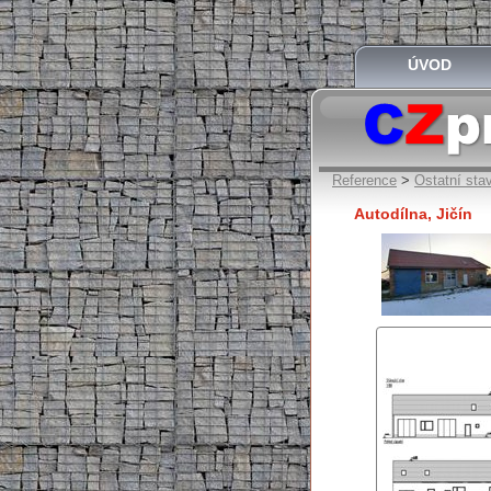
ÚVOD
Reference
>
Ostatní sta
Autodílna, Jičín