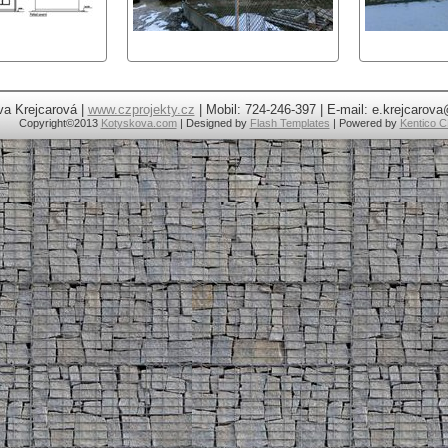
va Krejcarová |
www.czprojekty.cz
| Mobil: 724-246-397 | E-mail: e.krejcaro
Copyright
©2013
Kotyskova.com
| Designed by
Flash Templates
| Powered by
Kentico 