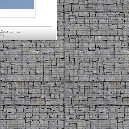
va@seznam.cz
CMS