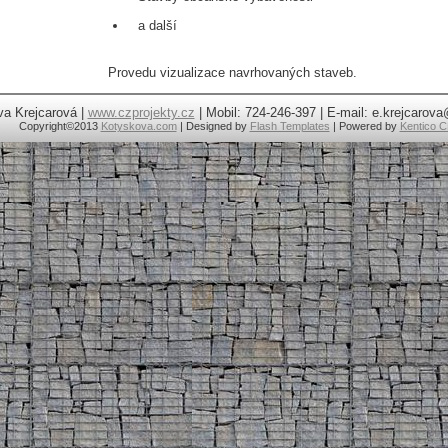
a další
Provedu vizualizace navrhovaných staveb.
va Krejcarová |
www.czprojekty.cz
| Mobil: 724-246-397 | E-mail: e.krejcaro
Copyright
©2013
Kotyskova.com
| Designed by
Flash Templates
| Powered by
Kentico 