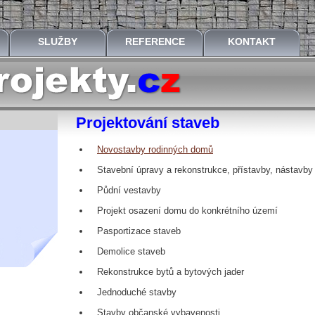
SLUŽBY
REFERENCE
KONTAKT
Projektování staveb
Novostavby rodinných domů
Stavební úpravy a rekonstrukce, přístavby, nástavby
Půdní vestavby
Projekt osazení domu do konkrétního území
Pasportizace staveb
Demolice staveb
Rekonstrukce bytů a bytových jader
Jednoduché stavby
Stavby občanské vybavenosti