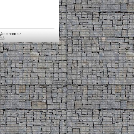
va@seznam.cz
CMS