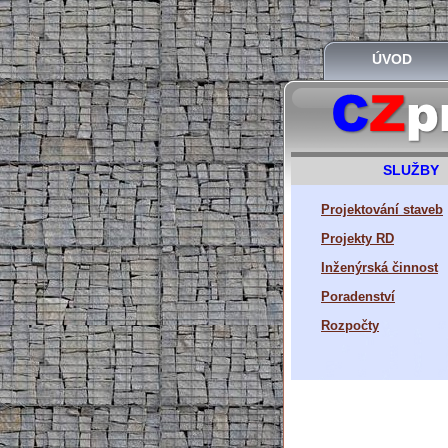
ÚVOD
SLUŽBY
Projektování staveb
Projekty RD
Inženýrská činnost
Poradenství
Rozpočty