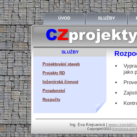
ÚVOD
SLUŽBY
SLUŽBY
Rozpo
Projektování staveb
Vypra
jako 
Projekty RD
Inženýrská činnost
Prove
Poradenství
Zajis
Rozpočty
Kontr
Ing. Eva Krejcarová |
www.czprojekty.
Copyright
©2013
Kotyskova.com